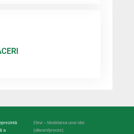
ACERI
reprezintă
Elevi – Modelarea unei idei
lă a
(afaceri/proces)