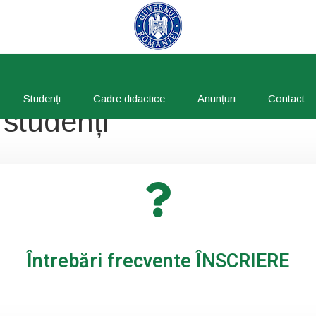
Skip
Studenți
Cadre didactice
Anunțuri
Contact
to
content
 studenți
Întrebări frecvente ÎNSCRIERE