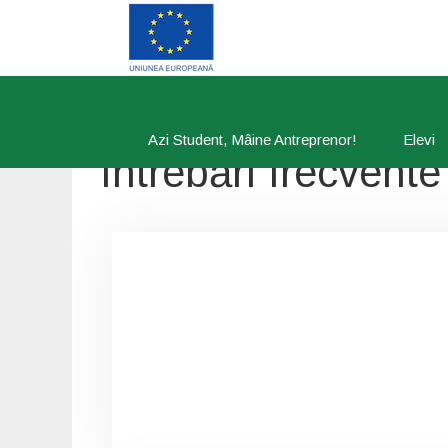
Azi Student, Mâine Antreprenor!
Elevi
Întrebări frecvente